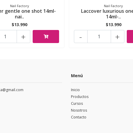
Nail Factory
Nail Factory
er gentle one shot 14ml-
Laccover luxurious on
nai..
14ml-..
$13.990
$13.990
+
-
+
Menú
eza@gmail.com
Inicio
Productos
Cursos
Nosotros
Contacto