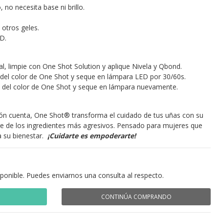
 no necesita base ni brillo.
 otros geles.
D.
al, limpie con One Shot Solution y aplique Nivela y Qbond.
 del color de One Shot y seque en lámpara LED por 30/60s.
 del color de One Shot y seque en lámpara nuevamente.
n cuenta, One Shot® transforma el cuidado de tus uñas con su
bre de los ingredientes más agresivos. Pensado para mujeres que
a su bienestar.
¡Cuidarte es empoderarte!
sponible. Puedes enviarnos una consulta al respecto.
CONTINÚA COMPRANDO