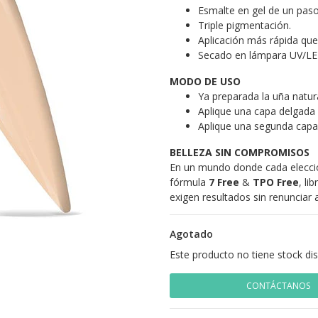
Esmalte en gel de un paso,
Triple pigmentación.
Aplicación más rápida que
Secado en lámpara UV/LE
MODO DE USO
Ya preparada la uña natur
Aplique una capa delgada
Aplique una segunda capa
BELLEZA SIN COMPROMISOS
En un mundo donde cada elecció
fórmula
7 Free
&
TPO Free
, li
exigen resultados sin renunciar 
Agotado
Este producto no tiene stock di
CONTÁCTANOS