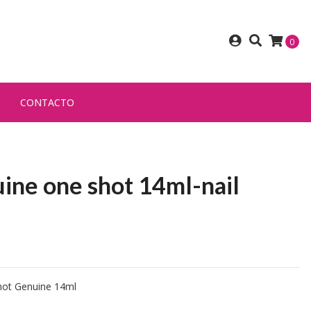
0
CONTACTO
ine one shot 14ml-nail
hot Genuine 14ml