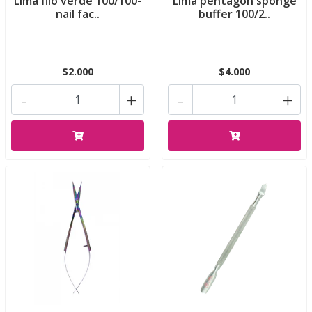
Lima filo verde 100/100-
Lima pentagon sponge
nail fac..
buffer 100/2..
$2.000
$4.000
-
+
-
+