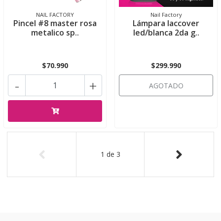
NAIL FACTORY
Nail Factory
Pincel #8 master rosa
Lámpara laccover
metalico sp..
led/blanca 2da g..
$70.990
$299.990
-
+
AGOTADO
1
de
3