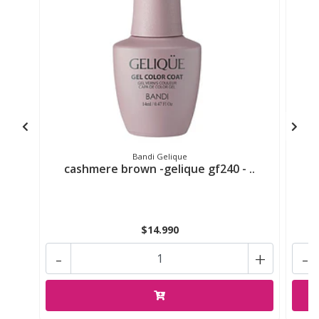
Bandi Gelique
cashmere brown -gelique gf240 - ..
C
$14.990
-
+
-