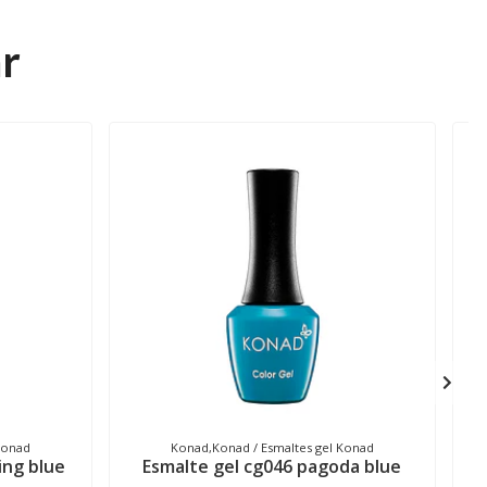
r
Konad
Konad,Konad / Esmaltes gel Konad
ing blue
Esmalte gel cg046 pagoda blue