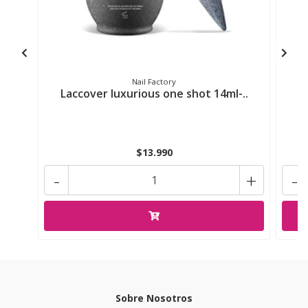
Nail Factory
Laccover luxurious one shot 14ml-..
La
$13.990
-
+
-
Sobre Nosotros