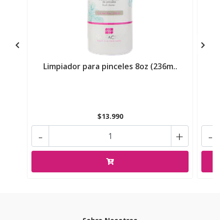
Limpiador para pinceles 8oz (236m..
L
$13.990
-
+
-