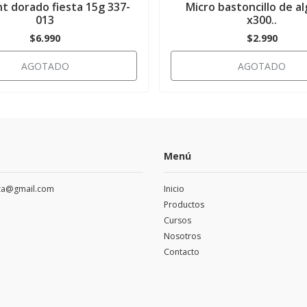
nt dorado fiesta 15g 337-
Micro bastoncillo de a
013
x300..
$6.990
$2.990
AGOTADO
AGOTADO
Menú
eza@gmail.com
Inicio
Productos
Cursos
Nosotros
Contacto