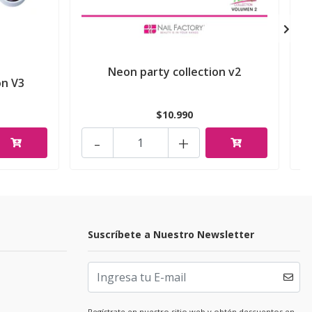
Neon party collection v2
on V3
$10.990
-
+
Suscríbete a Nuestro Newsletter
Regístrate en nuestro sitio web y obtén descuentos en