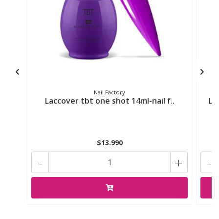
Nail Factory
Laccover tbt one shot 14ml-nail f..
La
$13.990
-
+
-