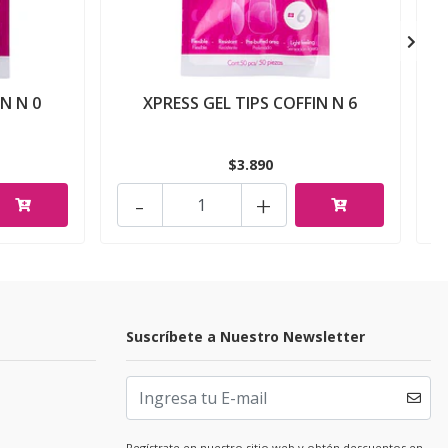
N N 0
XPRESS GEL TIPS COFFIN N 6
$3.890
-
+
Suscríbete a Nuestro Newsletter
Regístrate en nuestro sitio web y obtén descuentos en