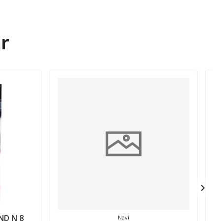
r
ND N 8
Navi